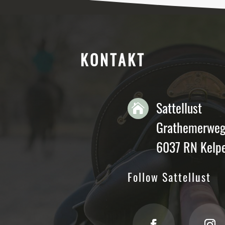
KONTAKT
Sattellust

Grathemerweg
6037 RN Kelp
Follow Sattellust