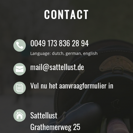
CONTACT
0049 173 836 28 94

Language: dutch, german, english
mail@sattellust.de

Vul nu het aanvraagformulier in
i
Sattellust

Grathemerweg 25