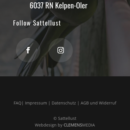
6037 RN Kelpen-Oler
Follow Sattellust
FAQ
|
Impressum
|
Datenschutz |
AGB und Widerruf
© Sattellust
Webdesign by
CLEMENS
MEDIA